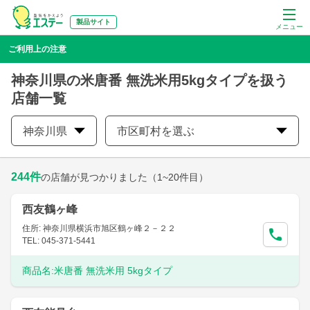
製品サイト
メニュー
ご利用上の注意
神奈川県の米唐番 無洗米用5kgタイプを扱う
店舗一覧
神奈川県
市区町村を選ぶ
244
件
の店舗が見つかりました
（1~20件目）
西友鶴ヶ峰
住所: 神奈川県横浜市旭区鶴ヶ峰２－２２
TEL: 045-371-5441
商品名:
米唐番 無洗米用 5kgタイプ