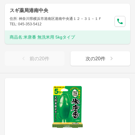
スギ薬局港南中央
住所: 神奈川県横浜市港南区港南中央通１２－３１－１Ｆ
TEL: 045-353-5412
商品名:
米唐番 無洗米用 5kgタイプ
前の
20
件
次の
20
件