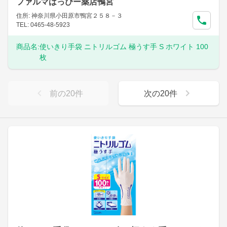
ファルマはっぴー薬店鴨宮
住所: 神奈川県小田原市鴨宮２５８－３
TEL: 0465-48-5923
商品名:
使いきり手袋 ニトリルゴム 極うす手 S ホワイト 100
枚
前の
20
件
次の
20
件