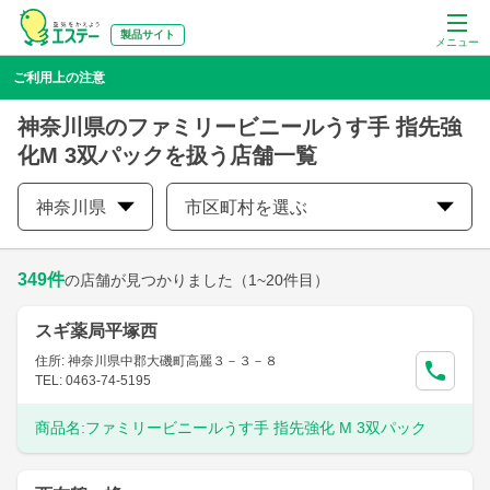
製品サイト
メニュー
ご利用上の注意
神奈川県のファミリービニールうす手 指先強
化M 3双パックを扱う店舗一覧
神奈川県
市区町村を選ぶ
349
件
の店舗が見つかりました
（1~20件目）
スギ薬局平塚西
住所: 神奈川県中郡大磯町高麗３－３－８
TEL: 0463-74-5195
商品名:
ファミリービニールうす手 指先強化 M 3双パック