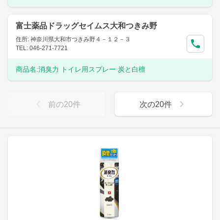
富士薬品ドラッグセイムス大和つきみ野
住所: 神奈川県大和市つきみ野４－１２－３
TEL: 046-271-7721
商品名:
消臭力 トイレ用スプレー 炭と白檀
前の
20
件
次の
20
件