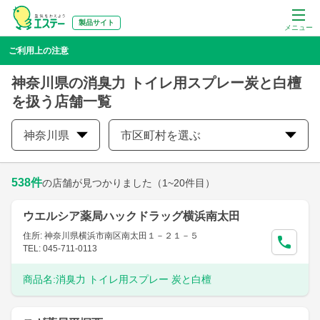
製品サイト
メニュー
ご利用上の注意
神奈川県の消臭力 トイレ用スプレー炭と白檀
を扱う店舗一覧
神奈川県
市区町村を選ぶ
538
件
の店舗が見つかりました
（1~20件目）
ウエルシア薬局ハックドラッグ横浜南太田
住所: 神奈川県横浜市南区南太田１－２１－５
TEL: 045-711-0113
商品名:
消臭力 トイレ用スプレー 炭と白檀