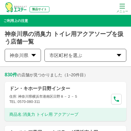
製品サイト
メニュー
ご利用上の注意
神奈川県の消臭力 トイレ用アクアソープを扱
う店舗一覧
神奈川県
市区町村を選ぶ
830
件
の店舗が見つかりました
（1~20件目）
ドン・キホーテ日野インター
住所: 神奈川県横浜市港南区日野８－２－５
TEL: 0570-080-311
商品名:
消臭力 トイレ用 アクアソープ