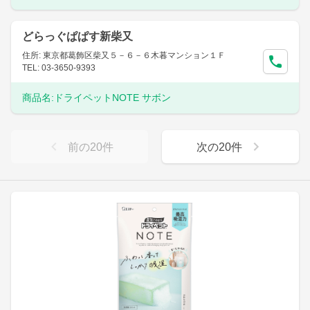
どらっぐぱぱす新柴又
住所: 東京都葛飾区柴又５－６－６木暮マンション１Ｆ
TEL: 03-3650-9393
商品名:
ドライペットNOTE サボン
前の
20
件
次の
20
件