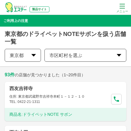
製品サイト
メニュー
ご利用上の注意
東京都のドライペットNOTEサボンを扱う店舗
一覧
東京都
市区町村を選ぶ
93
件
の店舗が見つかりました
（1~20件目）
西友吉祥寺
住所: 東京都武蔵野市吉祥寺本町１－１２－１０
TEL: 0422-21-1311
商品名:
ドライペットNOTE サボン