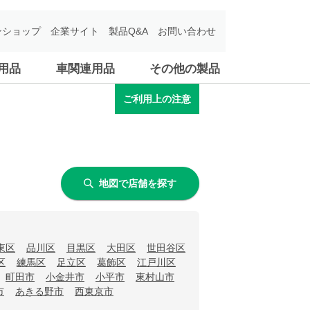
ンショップ
企業サイト
製品Q&A
お問い合わせ
用品
車関連用品
その他の製品
ご利用上の注意
地図で店舗を探す
東区
品川区
目黒区
大田区
世田谷区
区
練馬区
足立区
葛飾区
江戸川区
町田市
小金井市
小平市
東村山市
市
あきる野市
西東京市