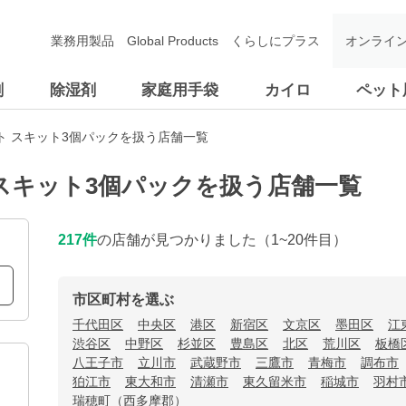
業務用製品
Global Products
くらしにプラス
オンライ
剤
除湿剤
家庭用手袋
カイロ
ペット
ト スキット3個パックを扱う店舗一覧
スキット3個パックを扱う店舗一覧
217
件
の店舗が見つかりました
（1~20件目）
市区町村を選ぶ
千代田区
中央区
港区
新宿区
文京区
墨田区
江
渋谷区
中野区
杉並区
豊島区
北区
荒川区
板橋
八王子市
立川市
武蔵野市
三鷹市
青梅市
調布市
狛江市
東大和市
清瀬市
東久留米市
稲城市
羽村
瑞穂町（西多摩郡）