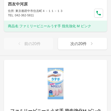
西友中河原
住所: 東京都府中市住吉町４－１１－１３
TEL: 042-362-5811
商品名:
ファミリービニールうす手 指先強化 M ピンク
前の
20
件
次の
20
件