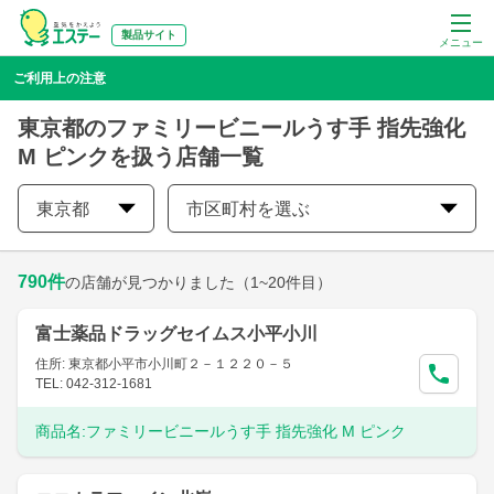
製品サイト
メニュー
ご利用上の注意
東京都のファミリービニールうす手 指先強化
M ピンクを扱う店舗一覧
東京都
市区町村を選ぶ
790
件
の店舗が見つかりました
（1~20件目）
富士薬品ドラッグセイムス小平小川
住所: 東京都小平市小川町２－１２２０－５
TEL: 042-312-1681
商品名:
ファミリービニールうす手 指先強化 M ピンク