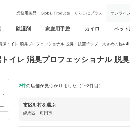
業務用製品
Global Products
くらしにプラス
オンライ
剤
除湿剤
家庭用手袋
カイロ
ペット
潔トイレ 消臭プロフェッショナル 脱臭・抗菌チップ 大きめの粒4.4
トイレ 消臭プロフェッショナル 脱
2
件
の店舗が見つかりました
（1~2件目）
市区町村を選ぶ
練馬区
町田市