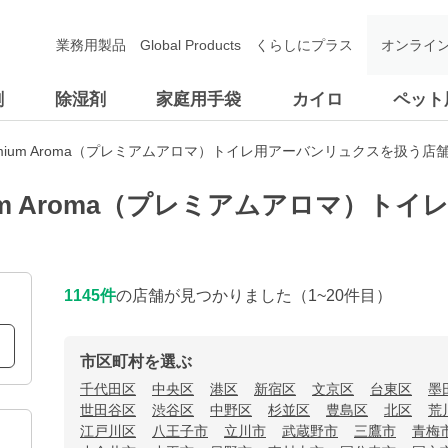
業務用製品
Global Products
くらしにプラス
オンライ
剤
除湿剤
家庭用手袋
カイロ
ペット
emium Aroma（プレミアムアロマ）トイレ用アーバンリュクスを扱う店
ium Aroma（プレミアムアロマ）ト
1145
件
の店舗が見つかりました
（1~20件目）
市区町村を選ぶ
千代田区
中央区
港区
新宿区
文京区
台東区
墨
世田谷区
渋谷区
中野区
杉並区
豊島区
北区
荒
江戸川区
八王子市
立川市
武蔵野市
三鷹市
青梅