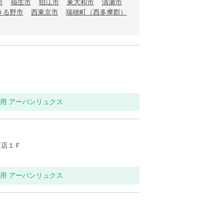
市
福生市
狛江市
東大和市
清瀬市
きる野市
西東京市
瑞穂町（西多摩郡）
イレ用 アーバンリュクス
町店１Ｆ
イレ用 アーバンリュクス