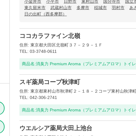
小金井市
小平市
日野市
東村山市
国分寺市
国立
東久留米市
武蔵村山市
多摩市
稲城市
羽村市
あ
日の出町（西多摩郡）
ココカラファイン北嶺
住所: 東京都大田区北嶺町３７－２９－１Ｆ
TEL: 03-3748-0611
商品名:
消臭力 Premium Aroma（プレミアムアロマ）ト
スギ薬局コープ秋津町
住所: 東京都東村山市秋津町２－１８－２コープ東村山秋津
TEL: 042-306-2741
商品名:
消臭力 Premium Aroma（プレミアムアロマ）ト
ウエルシア薬局大田上池台