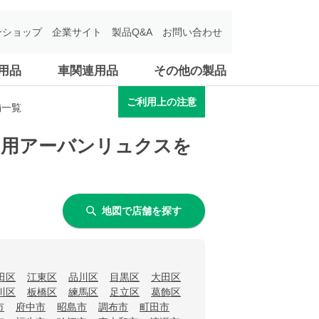
ンショップ
企業サイト
製品Q&A
お問い合わせ
用品
車関連用品
その他の製品
ご利用上の注意
舗一覧
イレ用アーバンリュクスを
地図で店舗を探す
田区
江東区
品川区
目黒区
大田区
川区
板橋区
練馬区
足立区
葛飾区
市
府中市
昭島市
調布市
町田市