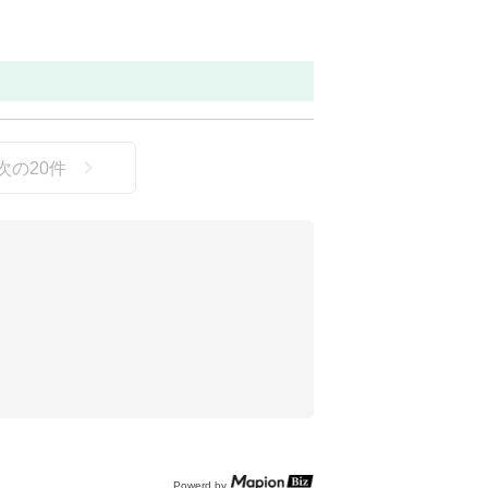
次の
20
件
Powerd by