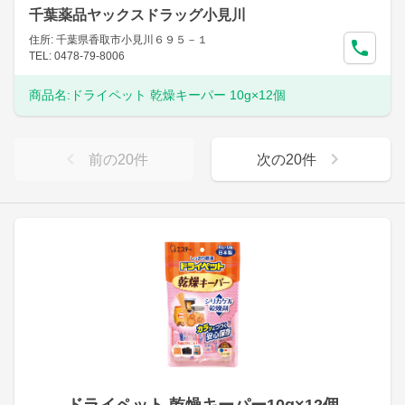
千葉薬品ヤックスドラッグ小見川
住所: 千葉県香取市小見川６９５－１
TEL: 0478-79-8006
商品名:
ドライペット 乾燥キーパー 10g×12個
前の
20
件
次の
20
件