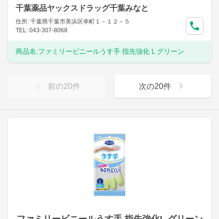
千葉薬品ヤックスドラッグ千葉みなと
住所: 千葉県千葉市美浜区幸町１－１２－５
TEL: 043-307-8068
商品名:
ファミリービニールうす手 指先強化 L グリーン
前の
20
件
次の
20
件