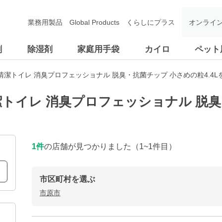
業務用製品
Global Products
くらしにプラス
オンライ
剤
除湿剤
家庭用手袋
カイロ
ペット
潔トイレ 消臭プロフェッショナル 脱臭・抗菌チップ 小さめの粒4.4L
トイレ 消臭プロフェッショナル 脱臭
1
件
の店舗が見つかりました
（1~1件目）
市区町村を選ぶ
市原市