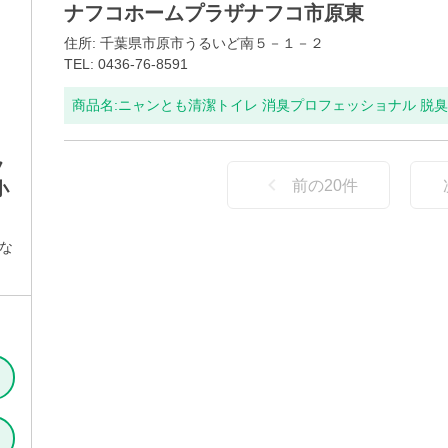
ナフコホームプラザナフコ市原東
住所: 千葉県市原市うるいど南５－１－２
TEL: 0436-76-8591
商品名:
ニャンとも清潔トイレ 消臭プロフェッショナル 脱臭・
フ
前の
20
件
小
な