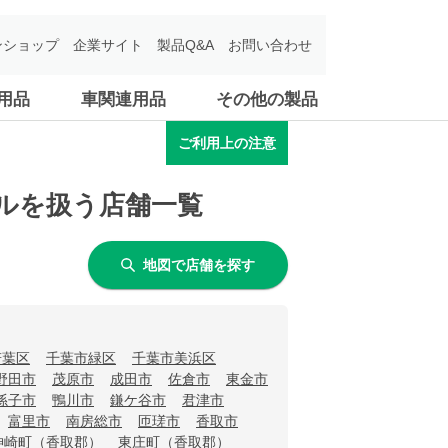
ンショップ
企業サイト
製品Q&A
お問い合わせ
用品
車関連用品
その他の製品
ご利用上の注意
ラルを扱う店舗一覧
地図で店舗を探す
若葉区
千葉市緑区
千葉市美浜区
野田市
茂原市
成田市
佐倉市
東金市
孫子市
鴨川市
鎌ケ谷市
君津市
富里市
南房総市
匝瑳市
香取市
神崎町（香取郡）
東庄町（香取郡）