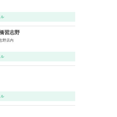
ラル
橋習志野
志野店内
ラル
ラル