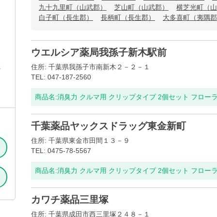
九十九里町（山武郡）
芝山町（山武郡）
横芝光町（山
白子町（長生郡）
長柄町（長生郡）
大多喜町（夷隅郡
ウエルシア薬局我孫子新木駅前
2
住所: 千葉県我孫子市南新木２－２－１
TEL: 047-187-2560
商品名:
消臭力 クルマ用 クリップタイプ 2個セット フロー
千葉薬品ヤックスドラッグ東金新町
住所: 千葉県東金市田間１３－９
TEL: 0475-78-5567
商品名:
消臭力 クルマ用 クリップタイプ 2個セット フロー
カワチ薬品三里塚
住所: 千葉県成田市西三里塚２４８－１