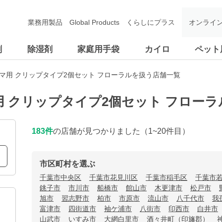
業務用製品
Global Products
くらしにプラス
オンライ
剤
除湿剤
家庭用手袋
カイロ
ペット
マ用 クリップタイプ2個セット フローラルを扱う店舗一覧
用 クリップタイプ2個セット フロー
183
件
の店舗が見つかりました
（1~20件目）
市区町村を選ぶ
千葉市中央区
千葉市花見川区
千葉市稲毛区
千葉市
銚子市
市川市
船橋市
館山市
木更津市
松戸市
旭市
習志野市
柏市
市原市
流山市
八千代市
我
富津市
四街道市
袖ケ浦市
八街市
印西市
白井市
山武市
いすみ市
大網白里市
酒々井町（印旛郡）