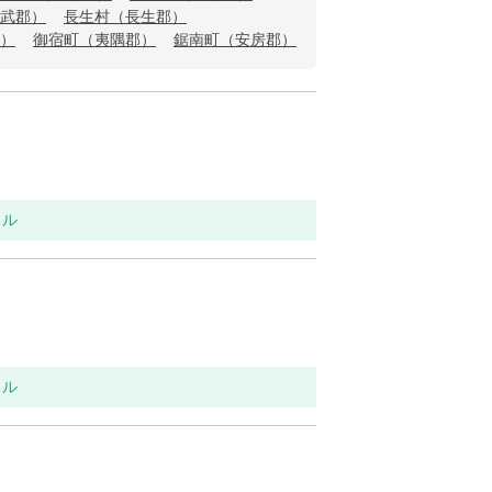
武郡）
長生村（長生郡）
）
御宿町（夷隅郡）
鋸南町（安房郡）
ラル
ラル