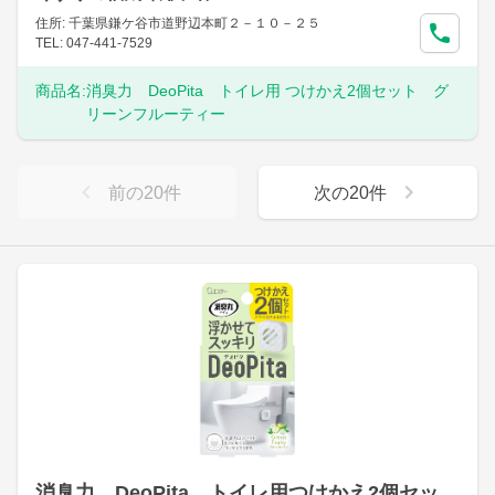
住所: 千葉県鎌ケ谷市道野辺本町２－１０－２５
TEL: 047-441-7529
商品名:
消臭力 DeoPita トイレ用 つけかえ2個セット グ
リーンフルーティー
前の
20
件
次の
20
件
消臭力 DeoPita トイレ用つけかえ2個セッ