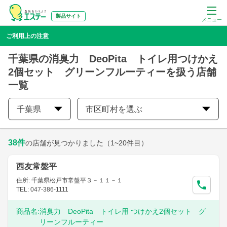
製品サイト
メニュー
ご利用上の注意
千葉県の消臭力 DeoPita トイレ用つけかえ
2個セット グリーンフルーティーを扱う店舗
一覧
千葉県
市区町村を選ぶ
38
件
の店舗が見つかりました
（1~20件目）
西友常盤平
住所: 千葉県松戸市常盤平３－１１－１
TEL: 047-386-1111
商品名:
消臭力 DeoPita トイレ用 つけかえ2個セット グ
リーンフルーティー