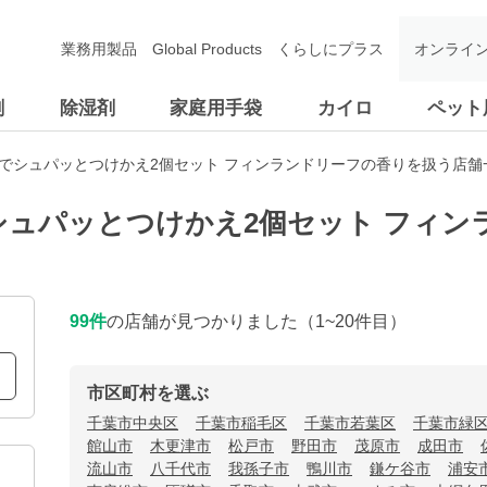
業務用製品
Global Products
くらしにプラス
オンライ
剤
除湿剤
家庭用手袋
カイロ
ペット
動でシュパッとつけかえ2個セット フィンランドリーフの香りを扱う店舗
シュパッとつけかえ2個セット フィン
99
件
の店舗が見つかりました
（1~20件目）
市区町村を選ぶ
千葉市中央区
千葉市稲毛区
千葉市若葉区
千葉市緑
館山市
木更津市
松戸市
野田市
茂原市
成田市
流山市
八千代市
我孫子市
鴨川市
鎌ケ谷市
浦安