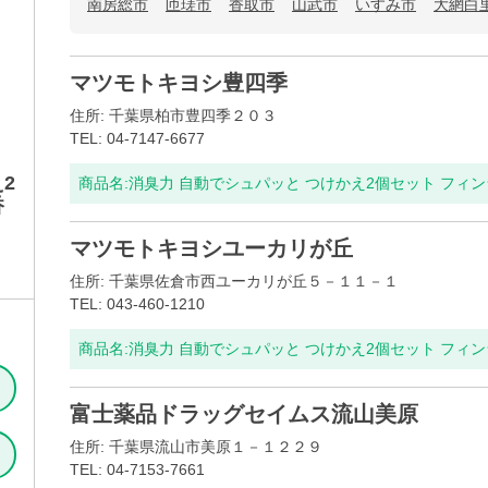
南房総市
匝瑳市
香取市
山武市
いすみ市
大網白
マツモトキヨシ豊四季
住所: 千葉県柏市豊四季２０３
TEL: 04-7147-6677
2
商品名:
消臭力 自動でシュパッと つけかえ2個セット フィ
香
マツモトキヨシユーカリが丘
住所: 千葉県佐倉市西ユーカリが丘５－１１－１
TEL: 043-460-1210
商品名:
消臭力 自動でシュパッと つけかえ2個セット フィ
富士薬品ドラッグセイムス流山美原
住所: 千葉県流山市美原１－１２２９
TEL: 04-7153-7661