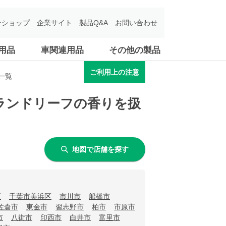
ンショップ
企業サイト
製品Q&A
お問い合わせ
用品
車関連用品
その他の製品
ご利用上の注意
一覧
ランドリーフの香りを扱
地図で店舗を探す
区
千葉市美浜区
市川市
船橋市
佐倉市
東金市
習志野市
柏市
市原市
市
八街市
印西市
白井市
富里市