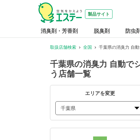
製品サイト
消臭剤・芳香剤
脱臭剤
防虫
取扱店舗検索
全国
千葉県の消臭力 自
千葉県の消臭力 自動で
う店舗一覧
エリアを変更
千葉県