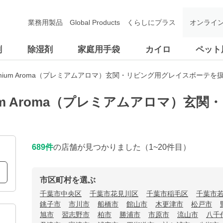
業務用製品
Global Products
くらしにプラス
オンライ
剤
除湿剤
家庭用手袋
カイロ
ペット
emium Aroma（プレミアムアロマ）玄関・リビング用グレイスボーテを
ium Aroma（プレミアムアロマ）玄
689
件
の店舗が見つかりました
（1~20件目）
市区町村を選ぶ
千葉市中央区
千葉市花見川区
千葉市稲毛区
千葉市
銚子市
市川市
船橋市
館山市
木更津市
松戸市
旭市
習志野市
柏市
勝浦市
市原市
流山市
八千