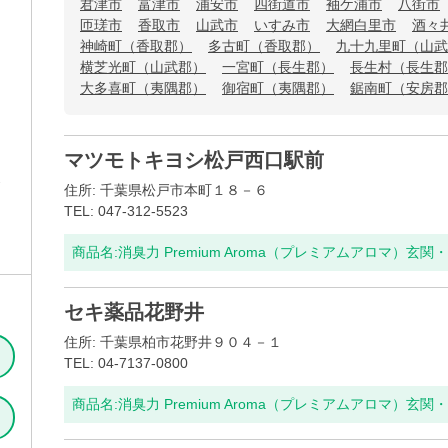
君津市
富津市
浦安市
四街道市
袖ケ浦市
八街市
匝瑳市
香取市
山武市
いすみ市
大網白里市
酒々
神崎町（香取郡）
多古町（香取郡）
九十九里町（山武
横芝光町（山武郡）
一宮町（長生郡）
長生村（長生郡
大多喜町（夷隅郡）
御宿町（夷隅郡）
鋸南町（安房郡
マツモトキヨシ松戸西口駅前
住所: 千葉県松戸市本町１８－６
TEL: 047-312-5523
商品名:
消臭力 Premium Aroma（プレミアムアロマ）玄
セキ薬品花野井
住所: 千葉県柏市花野井９０４－１
TEL: 04-7137-0800
商品名:
消臭力 Premium Aroma（プレミアムアロマ）玄