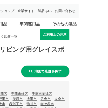
ンショップ
企業サイト
製品Q&A
お問い合わせ
用品
車関連用品
その他の製品
ご利用上の注意
扱う店舗一覧
関・リビング用グレイスボ
地図で店舗を探す
若葉区
千葉市緑区
千葉市美浜区
野田市
茂原市
成田市
佐倉市
東金市
代市
我孫子市
鴨川市
鎌ケ谷市