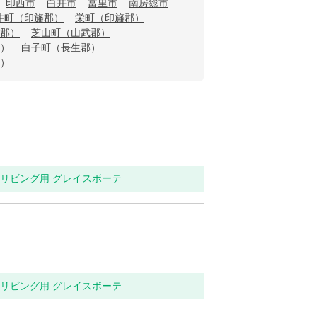
印西市
白井市
富里市
南房総市
井町（印旛郡）
栄町（印旛郡）
郡）
芝山町（山武郡）
）
白子町（長生郡）
）
関・リビング用 グレイスボーテ
関・リビング用 グレイスボーテ