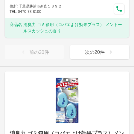
住所: 千葉県勝浦市新官１３９２
TEL: 0470-73-8100
商品名:
消臭力 ゴミ箱用（コバエよけ効果プラス） メントー
ルスカッシュの香り
前の
20
件
次の
20
件
消臭力 ゴミ箱用（コバエよけ効果プラス）メン