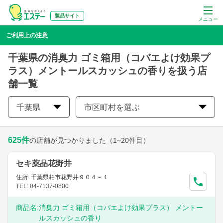
製品サイト
メニュー
ご利用上の注意
千葉県の消臭力 ゴミ箱用（コバエよけ効果プ
ラス）メントールスカッシュの香りを扱う店
舗一覧
千葉県
市区町村を選ぶ
625
件
の店舗が見つかりました
（1~20件目）
セキ薬品花野井
住所: 千葉県柏市花野井９０４－１
TEL: 04-7137-0800
商品名:
消臭力 ゴミ箱用（コバエよけ効果プラス） メントー
ルスカッシュの香り