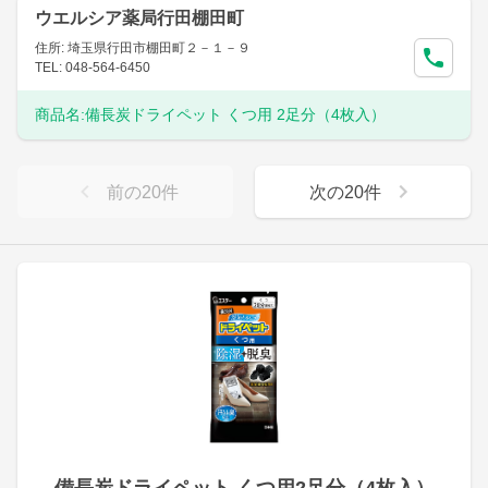
ウエルシア薬局行田棚田町
住所: 埼玉県行田市棚田町２－１－９
TEL: 048-564-6450
商品名:
備長炭ドライペット くつ用 2足分（4枚入）
前の
20
件
次の
20
件