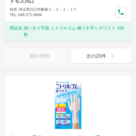
トモズ川口
住所: 埼玉県川口市飯塚２－２－１－１Ｆ
TEL: 048-271-9886
商品名:
使いきり手袋 ニトリルゴム 極うす手 L ホワイト 100
枚
前の
20
件
次の
20
件