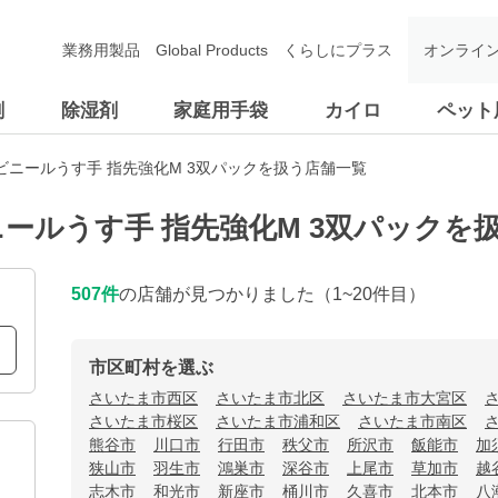
業務用製品
Global Products
くらしにプラス
オンライ
剤
除湿剤
家庭用手袋
カイロ
ペット
ニールうす手 指先強化M 3双パックを扱う店舗一覧
ールうす手 指先強化M 3双パックを
507
件
の店舗が見つかりました
（1~20件目）
市区町村を選ぶ
さいたま市西区
さいたま市北区
さいたま市大宮区
さいたま市桜区
さいたま市浦和区
さいたま市南区
熊谷市
川口市
行田市
秩父市
所沢市
飯能市
加
狭山市
羽生市
鴻巣市
深谷市
上尾市
草加市
越
志木市
和光市
新座市
桶川市
久喜市
北本市
八