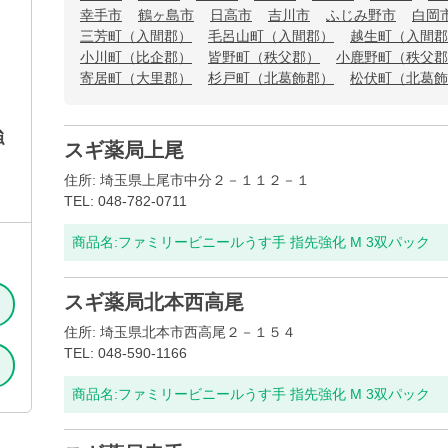
幸手市
鶴ヶ島市
日高市
吉川市
ふじみ野市
白岡
三芳町（入間郡）
毛呂山町（入間郡）
越生町（入間郡
小川町（比企郡）
皆野町（秩父郡）
小鹿野町（秩父郡
寄居町（大里郡）
杉戸町（北葛飾郡）
松伏町（北葛飾
強
スギ薬局上尾
住所: 埼玉県上尾市中分２－１１２－１
TEL: 048-782-0711
商品名:
ファミリービニールうす手 指先強化 M 3双パック
スギ薬局北本西高尾
住所: 埼玉県北本市西高尾２－１５４
TEL: 048-590-1166
商品名:
ファミリービニールうす手 指先強化 M 3双パック