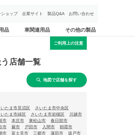
ンショップ
企業サイト
製品Q&A
お問い合わせ
用品
車関連用品
その他の製品
ご利用上の注意
扱う店舗一覧
地図で店舗を探す
さいたま市見沼区
さいたま市中央区
さいたま市緑区
さいたま市岩槻区
川越市
須市
本庄市
東松山市
春日部市
谷市
蕨市
戸田市
入間市
朝霞市
潮市
富士見市
三郷市
蓮田市
坂戸市