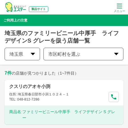
製品サイト
メニュー
ご利用上の注意
埼玉県のファミリービニール中厚手 ライフ
デザインS グレーを扱う店舗一覧
埼玉県
市区町村を選ぶ
7
件
の店舗が見つかりました
（1~7件目）
クスリのアオキ小渕
住所: 埼玉県春日部市小渕１０２４－１
TEL: 048-812-7286
商品名:
ファミリービニール中厚手 ライフデザイン S グレ
ー