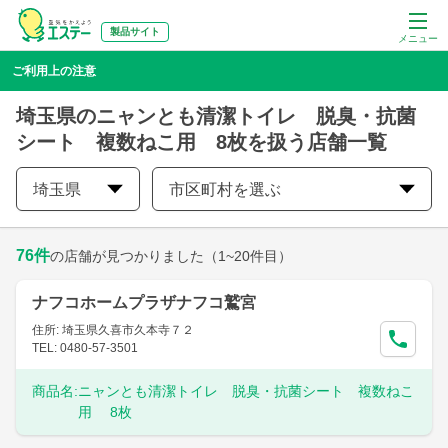
製品サイト
メニュー
ご利用上の注意
埼玉県のニャンとも清潔トイレ 脱臭・抗菌
シート 複数ねこ用 8枚を扱う店舗一覧
埼玉県
市区町村を選ぶ
76
件
の店舗が見つかりました
（1~20件目）
ナフコホームプラザナフコ鷲宮
住所: 埼玉県久喜市久本寺７２
TEL: 0480-57-3501
商品名:
ニャンとも清潔トイレ 脱臭・抗菌シート 複数ねこ
用 8枚