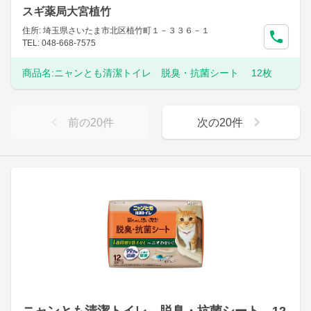
スギ薬局大宮植竹
住所: 埼玉県さいたま市北区植竹町１－３３６－１
TEL: 048-668-7575
商品名:
ニャンとも清潔トイレ 脱臭・抗菌シート 12枚
前の
20
件
次の
20
件