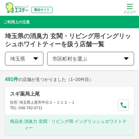
製品サイト
メニュー
ご利用上の注意
埼玉県の消臭力 玄関・リビング用イングリッ
シュホワイトティーを扱う店舗一覧
埼玉県
市区町村を選ぶ
491
件
の店舗が見つかりました
（1~20件目）
スギ薬局上尾
住所: 埼玉県上尾市中分２－１１２－１
TEL: 048-782-0711
商品名:
消臭力 玄関・リビング用 イングリッシュホワイトテ
ィー