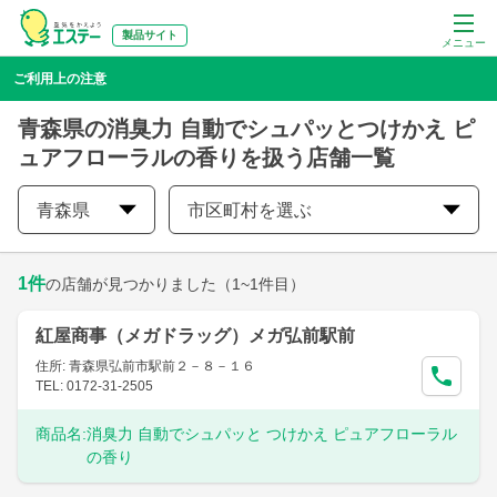
製品サイト
メニュー
ご利用上の注意
青森県の消臭力 自動でシュパッとつけかえ ピ
ュアフローラルの香りを扱う店舗一覧
青森県
市区町村を選ぶ
1
件
の店舗が見つかりました
（1~1件目）
紅屋商事（メガドラッグ）メガ弘前駅前
住所: 青森県弘前市駅前２－８－１６
TEL: 0172-31-2505
商品名:
消臭力 自動でシュパッと つけかえ ピュアフローラル
の香り