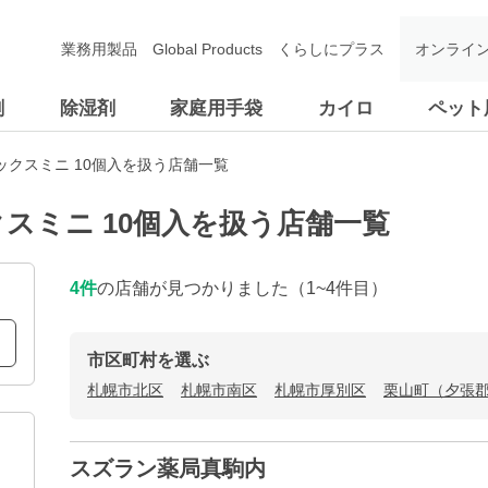
業務用製品
Global Products
くらしにプラス
オンライ
剤
除湿剤
家庭用手袋
カイロ
ペット
クスミニ 10個入を扱う店舗一覧
スミニ 10個入を扱う店舗一覧
4
件
の店舗が見つかりました
（1~4件目）
市区町村を選ぶ
札幌市北区
札幌市南区
札幌市厚別区
栗山町（夕張
スズラン薬局真駒内