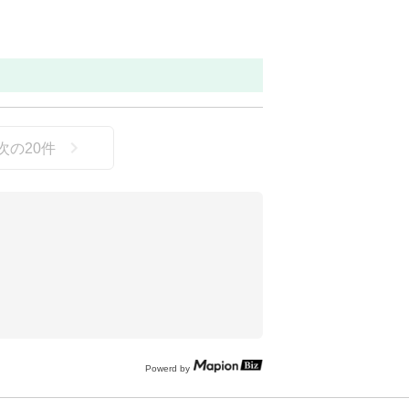
Ｆ
次の
20
件
Powerd by