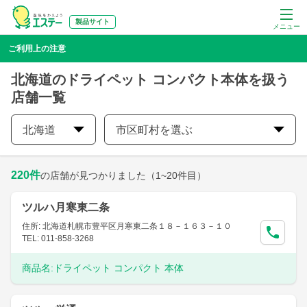
製品サイト
メニュー
ご利用上の注意
北海道のドライペット コンパクト本体を扱う
店舗一覧
北海道
市区町村を選ぶ
220
件
の店舗が見つかりました
（1~20件目）
ツルハ月寒東二条
住所: 北海道札幌市豊平区月寒東二条１８－１６３－１０
TEL: 011-858-3268
商品名:
ドライペット コンパクト 本体