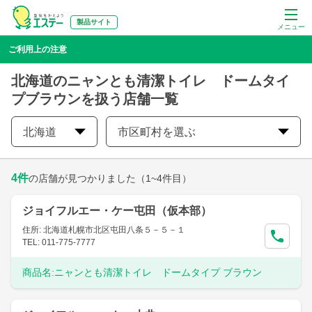
製品サイト
メニュー
ご利用上の注意
北海道のニャンとも清潔トイレ ドームタイ
プブラウンを扱う店舗一覧
北海道
市区町村を選ぶ
4
件
の店舗が見つかりました
（1~4件目）
ジョイフルエー・ケー屯田（仮本部）
住所: 北海道札幌市北区屯田八条５－５－１
TEL: 011-775-7777
商品名:
ニャンとも清潔トイレ ドームタイプ ブラウン