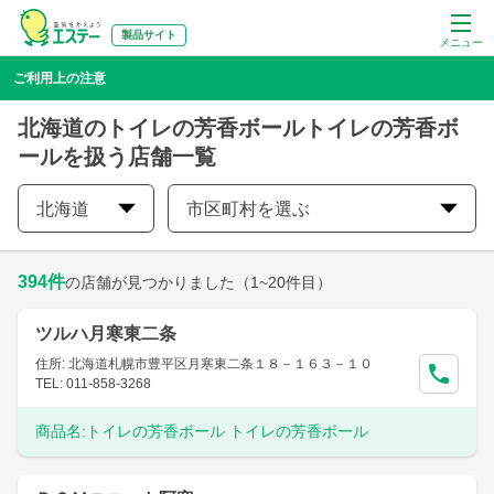
製品サイト
メニュー
ご利用上の注意
北海道のトイレの芳香ボールトイレの芳香ボ
ールを扱う店舗一覧
北海道
市区町村を選ぶ
394
件
の店舗が見つかりました
（1~20件目）
ツルハ月寒東二条
住所: 北海道札幌市豊平区月寒東二条１８－１６３－１０
TEL: 011-858-3268
商品名:
トイレの芳香ボール トイレの芳香ボール