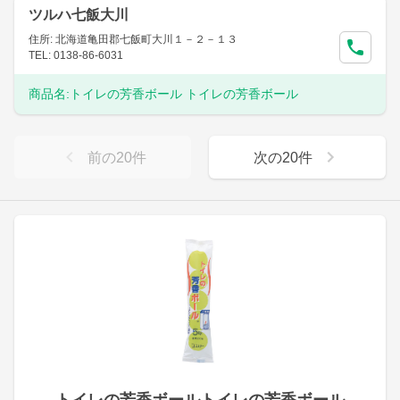
ツルハ七飯大川
住所: 北海道亀田郡七飯町大川１－２－１３
TEL: 0138-86-6031
商品名:
トイレの芳香ボール トイレの芳香ボール
前の
20
件
次の
20
件