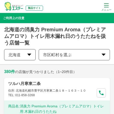
製品サイト
メニュー
ご利用上の注意
北海道の消臭力 Premium Aroma（プレミア
ムアロマ）トイレ用木漏れ日のうたたねを扱
う店舗一覧
北海道
市区町村を選ぶ
380
件
の店舗が見つかりました
（1~20件目）
ツルハ月寒東二条
住所: 北海道札幌市豊平区月寒東二条１８－１６３－１０
TEL: 011-858-3268
商品名:
消臭力 Premium Aroma（プレミアムアロマ）トイレ
用 木漏れ日のうたたね