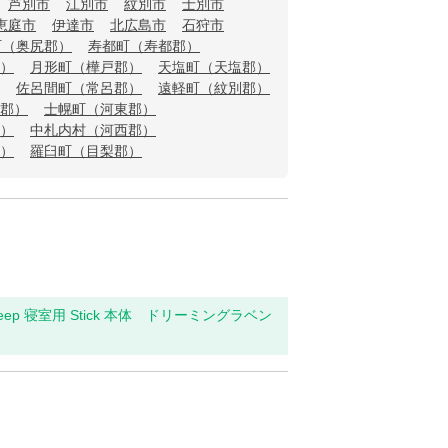
芦別市
江別市
紋別市
士別市
恵庭市
伊達市
北広島市
石狩市
町（奥尻郡）
寿都町（寿都郡）
）
月形町（樺戸郡）
天塩町（天塩郡）
佐呂間町（常呂郡）
遠軽町（紋別郡）
郡）
士幌町（河東郡）
）
中札内村（河西郡）
）
羅臼町（目梨郡）
leep 寝室用 Stick 本体 ドリーミングラベン