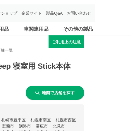
ンショップ
企業サイト
製品Q&A
お問い合わせ
用品
車関連用品
その他の製品
ご利用上の注意
う店舗一覧
ep 寝室用 Stick本体
地図で店舗を探す
札幌市豊平区
札幌市南区
札幌市西区
室蘭市
釧路市
帯広市
北見市