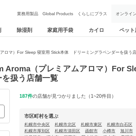
業務用製品
Global Products
くらしにプラス
オンライ
剤
除湿剤
家庭用手袋
カイロ
ペット
ムアロマ）For Sleep 寝室用 Stick本体 ドリーミングラベンダーを扱
m Aroma（プレミアムアロマ）For Sle
ーを扱う店舗一覧
187
件
の店舗が見つかりました
（1~20件目）
市区町村を選ぶ
札幌市中央区
札幌市北区
札幌市東区
札幌市白石区
札幌市厚別区
札幌市清田区
函館市
小樽市
旭川市