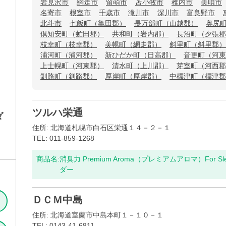
岩見沢市
網走市
留萌市
苫小牧市
稚内市
美唄市
名寄市
根室市
千歳市
滝川市
深川市
富良野市
北斗市
七飯町（亀田郡）
長万部町（山越郡）
奥尻
倶知安町（虻田郡）
共和町（岩内郡）
長沼町（夕張郡
枝幸町（枝幸郡）
美幌町（網走郡）
斜里町（斜里郡）
浦河町（浦河郡）
新ひだか町（日高郡）
音更町（河東
上士幌町（河東郡）
清水町（上川郡）
芽室町（河西郡
釧路町（釧路郡）
厚岸町（厚岸郡）
中標津町（標津郡
ツルハ栄通
ダ
住所: 北海道札幌市白石区栄通１４－２－１
TEL: 011-859-1268
商品名:
消臭力 Premium Aroma（プレミアムアロマ）For S
ダー
ＤＣＭ中島
住所: 北海道室蘭市中島本町１－１０－１
TEL: 0143-41-6811