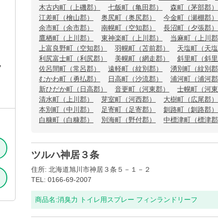
木古内町（上磯郡）
七飯町（亀田郡）
森町（茅部郡）
江差町（檜山郡）
奥尻町（奥尻郡）
今金町（瀬棚郡）
余市町（余市郡）
南幌町（空知郡）
長沼町（夕張郡）
鷹栖町（上川郡）
東神楽町（上川郡）
当麻町（上川郡
上富良野町（空知郡）
羽幌町（苫前郡）
天塩町（天塩
利尻富士町（利尻郡）
美幌町（網走郡）
斜里町（斜里
ラ
佐呂間町（常呂郡）
遠軽町（紋別郡）
湧別町（紋別郡
むかわ町（勇払郡）
日高町（沙流郡）
浦河町（浦河郡
新ひだか町（日高郡）
音更町（河東郡）
士幌町（河東
清水町（上川郡）
芽室町（河西郡）
大樹町（広尾郡）
本別町（中川郡）
足寄町（足寄郡）
釧路町（釧路郡）
白糠町（白糠郡）
別海町（野付郡）
中標津町（標津郡
ツルハ神居３条
住所: 北海道旭川市神居３条５－１－２
TEL: 0166-69-2007
商品名:
消臭力 トイレ用スプレー フィンランドリーフ