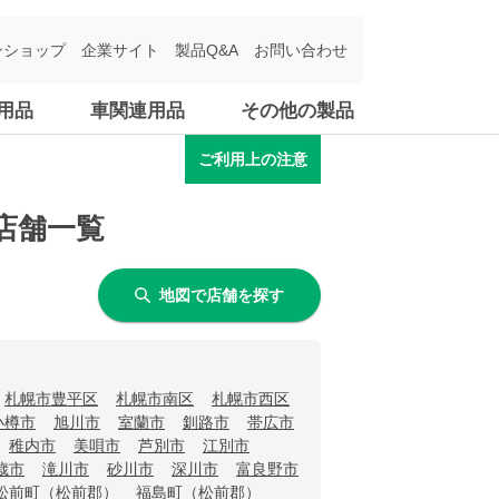
ンショップ
企業サイト
製品Q&A
お問い合わせ
用品
車関連用品
その他の製品
ご利用上の注意
店舗一覧
地図で店舗を探す
札幌市豊平区
札幌市南区
札幌市西区
小樽市
旭川市
室蘭市
釧路市
帯広市
稚内市
美唄市
芦別市
江別市
歳市
滝川市
砂川市
深川市
富良野市
松前町（松前郡）
福島町（松前郡）