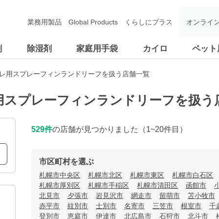
業務用製品
Global Products
くらしにプラス
オンライ
剤
除湿剤
家庭用手袋
カイロ
ペット
イレ用スプレーフィンランドリーフを扱う店舗一覧
用スプレーフィンランドリーフを扱う
529
件
の店舗が見つかりました
（1~20件目）
市区町村を選ぶ
札幌市中央区
札幌市北区
札幌市東区
札幌市白石区
札幌市厚別区
札幌市手稲区
札幌市清田区
函館市
北見市
夕張市
岩見沢市
網走市
留萌市
苫小牧市
赤平市
紋別市
士別市
名寄市
三笠市
根室市
千
登別市
恵庭市
伊達市
北広島市
石狩市
北斗市