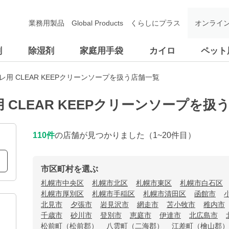
業務用製品
Global Products
くらしにプラス
オンライ
剤
除湿剤
家庭用手袋
カイロ
ペット
用 CLEAR KEEPクリーンソープを扱う店舗一覧
 CLEAR KEEPクリーンソープを扱
110
件
の店舗が見つかりました
（1~20件目）
市区町村を選ぶ
札幌市中央区
札幌市北区
札幌市東区
札幌市白石区
札幌市厚別区
札幌市手稲区
札幌市清田区
函館市
北見市
夕張市
岩見沢市
網走市
苫小牧市
稚内市
千歳市
砂川市
登別市
恵庭市
伊達市
北広島市
松前町（松前郡）
八雲町（二海郡）
江差町（檜山郡）