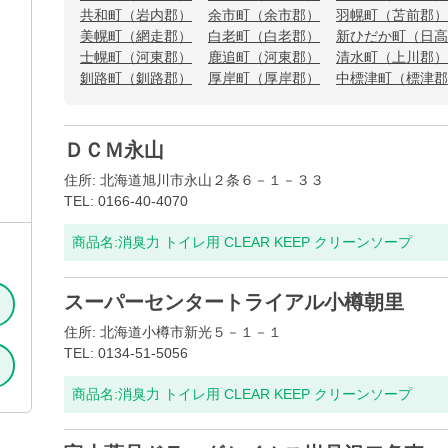
共和町（岩内郡）
余市町（余市郡）
羽幌町（苫前郡）
美幌町（網走郡）
白老町（白老郡）
新ひだか町（日高
士幌町（河東郡）
鹿追町（河東郡）
清水町（上川郡）
釧路町（釧路郡）
厚岸町（厚岸郡）
中標津町（標津郡
ＤＣＭ永山
住所: 北海道旭川市永山２条６－１－３３
TEL: 0166-40-4070
商品名:
消臭力 トイレ用 CLEAR KEEP クリーンソープ
スーパーセンタートライアル小樽朝里
住所: 北海道小樽市新光５－１－１
TEL: 0134-51-5056
商品名:
消臭力 トイレ用 CLEAR KEEP クリーンソープ