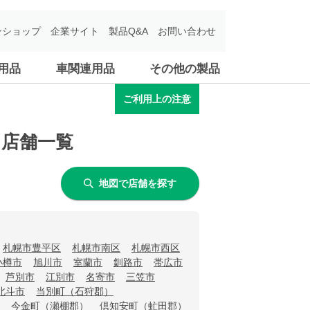
ンショップ
企業サイト
製品Q&A
お問い合わせ
用品
車関連用品
その他の製品
ご利用上の注意
う店舗一覧
地図で店舗を探す
札幌市豊平区
札幌市南区
札幌市西区
小樽市
旭川市
室蘭市
釧路市
帯広市
芦別市
江別市
名寄市
三笠市
北斗市
当別町（石狩郡）
今金町（瀬棚郡）
倶知安町（虻田郡）