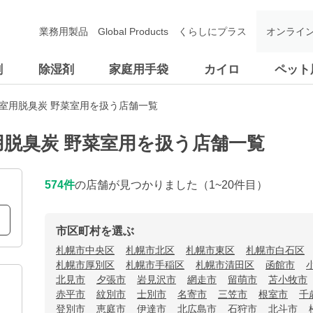
業務用製品
Global Products
くらしにプラス
オンライ
剤
除湿剤
家庭用手袋
カイロ
ペット
菜室用脱臭炭 野菜室用を扱う店舗一覧
用脱臭炭 野菜室用を扱う店舗一覧
574
件
の店舗が見つかりました
（1~20件目）
市区町村を選ぶ
札幌市中央区
札幌市北区
札幌市東区
札幌市白石区
札幌市厚別区
札幌市手稲区
札幌市清田区
函館市
北見市
夕張市
岩見沢市
網走市
留萌市
苫小牧市
赤平市
紋別市
士別市
名寄市
三笠市
根室市
千
登別市
恵庭市
伊達市
北広島市
石狩市
北斗市