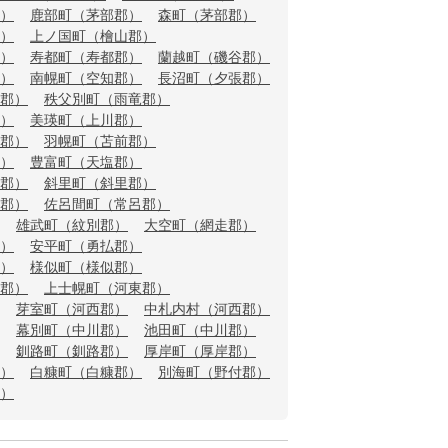
）
鹿部町（茅部郡）
森町（茅部郡）
）
上ノ国町（檜山郡）
）
寿都町（寿都郡）
蘭越町（磯谷郡）
）
南幌町（空知郡）
長沼町（夕張郡）
郡）
秩父別町（雨竜郡）
）
美瑛町（上川郡）
郡）
羽幌町（苫前郡）
）
豊富町（天塩郡）
郡）
斜里町（斜里郡）
郡）
佐呂間町（常呂郡）
雄武町（紋別郡）
大空町（網走郡）
）
安平町（勇払郡）
）
様似町（様似郡）
郡）
上士幌町（河東郡）
芽室町（河西郡）
中札内村（河西郡）
幕別町（中川郡）
池田町（中川郡）
釧路町（釧路郡）
厚岸町（厚岸郡）
）
白糠町（白糠郡）
別海町（野付郡）
）