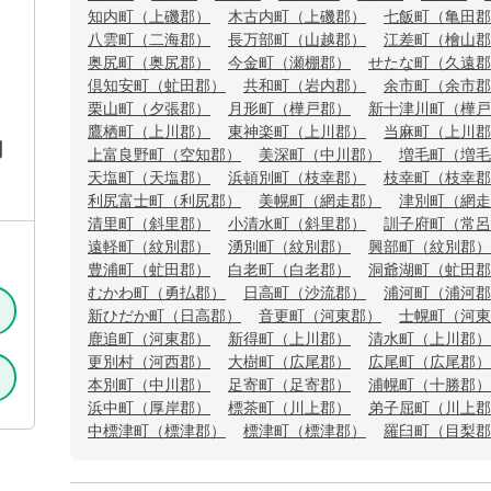
知内町（上磯郡）
木古内町（上磯郡）
七飯町（亀田郡
八雲町（二海郡）
長万部町（山越郡）
江差町（檜山郡
奥尻町（奥尻郡）
今金町（瀬棚郡）
せたな町（久遠郡
倶知安町（虻田郡）
共和町（岩内郡）
余市町（余市郡
栗山町（夕張郡）
月形町（樺戸郡）
新十津川町（樺戸
鷹栖町（上川郡）
東神楽町（上川郡）
当麻町（上川郡
用
上富良野町（空知郡）
美深町（中川郡）
増毛町（増毛
天塩町（天塩郡）
浜頓別町（枝幸郡）
枝幸町（枝幸郡
利尻富士町（利尻郡）
美幌町（網走郡）
津別町（網走
清里町（斜里郡）
小清水町（斜里郡）
訓子府町（常呂
遠軽町（紋別郡）
湧別町（紋別郡）
興部町（紋別郡）
豊浦町（虻田郡）
白老町（白老郡）
洞爺湖町（虻田郡
むかわ町（勇払郡）
日高町（沙流郡）
浦河町（浦河郡
新ひだか町（日高郡）
音更町（河東郡）
士幌町（河東
鹿追町（河東郡）
新得町（上川郡）
清水町（上川郡）
更別村（河西郡）
大樹町（広尾郡）
広尾町（広尾郡）
本別町（中川郡）
足寄町（足寄郡）
浦幌町（十勝郡）
浜中町（厚岸郡）
標茶町（川上郡）
弟子屈町（川上郡
中標津町（標津郡）
標津町（標津郡）
羅臼町（目梨郡