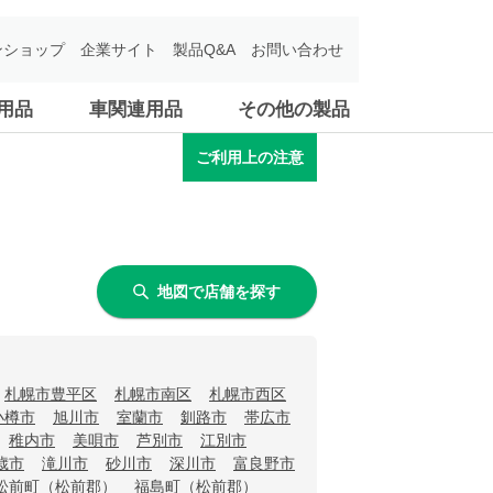
ンショップ
企業サイト
製品Q&A
お問い合わせ
用品
車関連用品
その他の製品
ご利用上の注意
地図で店舗を探す
札幌市豊平区
札幌市南区
札幌市西区
小樽市
旭川市
室蘭市
釧路市
帯広市
稚内市
美唄市
芦別市
江別市
歳市
滝川市
砂川市
深川市
富良野市
松前町（松前郡）
福島町（松前郡）