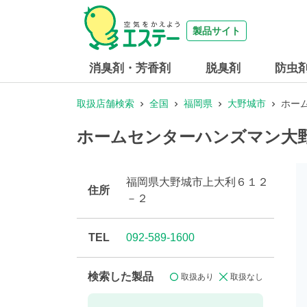
製品サイト
消臭剤・芳香剤
脱臭剤
防虫
取扱店舗検索
全国
福岡県
大野城市
ホー
ホームセンターハンズマン大
福岡県大野城市上大利６１２
住所
－２
TEL
092-589-1600
検索した製品
取扱あり
取扱なし