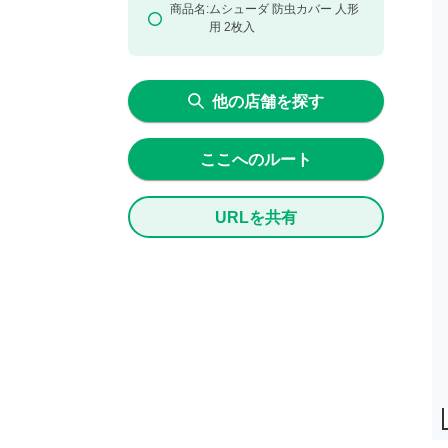
商品名:
ムシューダ 防虫カバー 人形
用
2枚入
他の店舗を探す
ここへのルート
URLを共有