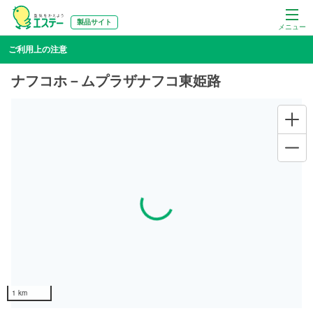
製品サイト
メニュー
ご利用上の注意
ナフコホ－ムプラザナフコ東姫路
Loading...
1 km