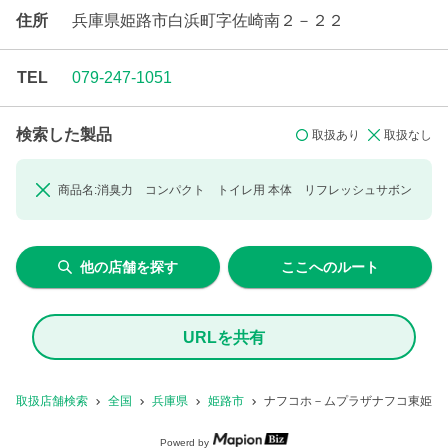
住所
兵庫県姫路市白浜町字佐崎南２－２２
TEL
079-247-1051
検索した製品
取扱あり
取扱なし
商品名:
消臭力 コンパクト トイレ用
本体 リフレッシュサボン
他の店舗を探す
ここへのルート
URLを共有
取扱店舗検索
全国
兵庫県
姫路市
ナフコホ－ムプラザナフコ東姫路
Powerd by