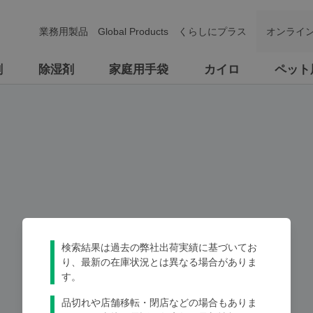
業務用製品
Global Products
くらしにプラス
オンライ
剤
除湿剤
家庭用手袋
カイロ
ペット
検索結果は過去の弊社出荷実績に基づいてお
り、最新の在庫状況とは異なる場合がありま
す。
品切れや店舗移転・閉店などの場合もありま