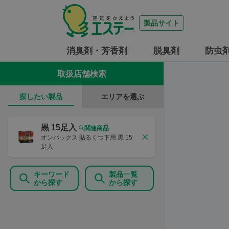
製品サイト
消臭剤・芳香剤
脱臭剤
防虫
取扱店舗検索
エリアを選ぶ
探したい製品
黒 15足入
関連商品
オンパックス 貼るくつ下用 黒 15
足入
キーワード
製品一覧
から探す
から探す